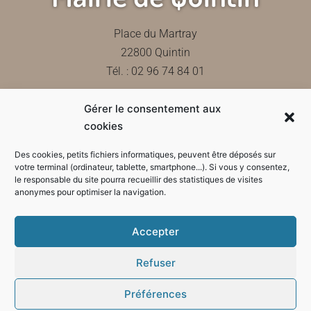
Place du Martray
22800 Quintin
Tél. : 02 96 74 84 01
Gérer le consentement aux
Contactez-nous
cookies
Des cookies, petits fichiers informatiques, peuvent être déposés sur
votre terminal (ordinateur, tablette, smartphone...). Si vous y consentez,
le responsable du site pourra recueillir des statistiques de visites
Horaires d'ouverture de la mairie
anonymes pour optimiser la navigation.
Accepter
Refuser
Préférences
Mode sombre :