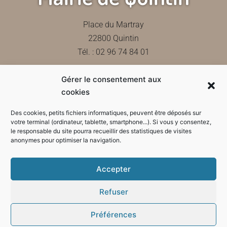
Place du Martray
22800 Quintin
Tél. : 02 96 74 84 01
Gérer le consentement aux
Contactez-nous
cookies
Des cookies, petits fichiers informatiques, peuvent être déposés sur
votre terminal (ordinateur, tablette, smartphone...). Si vous y consentez,
le responsable du site pourra recueillir des statistiques de visites
Horaires d'ouverture de la mairie
anonymes pour optimiser la navigation.
Accepter
Refuser
Préférences
Mode sombre :