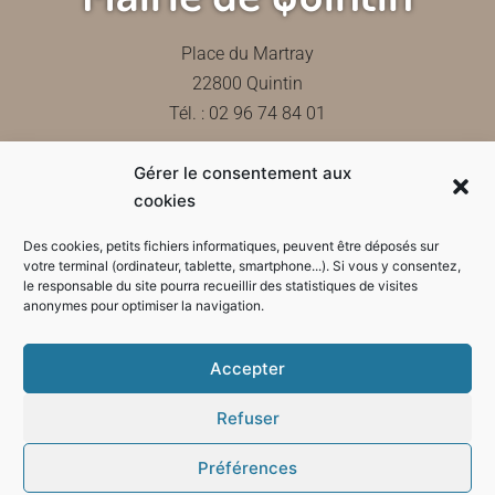
Place du Martray
22800 Quintin
Tél. : 02 96 74 84 01
Gérer le consentement aux
Contactez-nous
cookies
Des cookies, petits fichiers informatiques, peuvent être déposés sur
votre terminal (ordinateur, tablette, smartphone...). Si vous y consentez,
le responsable du site pourra recueillir des statistiques de visites
Horaires d'ouverture de la mairie
anonymes pour optimiser la navigation.
Accepter
Refuser
Préférences
Mode sombre :