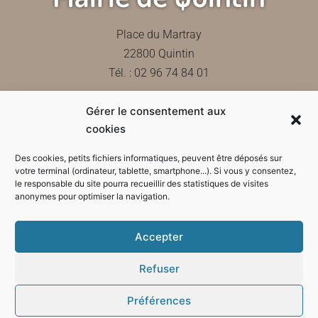
Place du Martray
22800 Quintin
Tél. : 02 96 74 84 01
Gérer le consentement aux
Contactez-nous
cookies
Des cookies, petits fichiers informatiques, peuvent être déposés sur
votre terminal (ordinateur, tablette, smartphone...). Si vous y consentez,
le responsable du site pourra recueillir des statistiques de visites
Horaires d'ouverture de la mairie
anonymes pour optimiser la navigation.
Accepter
Refuser
Préférences
Mode sombre :