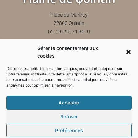
Place du Martray
22800 Quintin
Tél. : 02 96 74 84 01
Gérer le consentement aux
Contactez-nous
cookies
Des cookies, petits fichiers informatiques, peuvent être déposés sur
votre terminal (ordinateur, tablette, smartphone...). Si vous y consentez,
le responsable du site pourra recueillir des statistiques de visites
Horaires d'ouverture de la mairie
anonymes pour optimiser la navigation.
Accepter
Refuser
Préférences
Mode sombre :