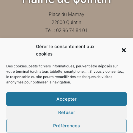
Place du Martray
22800 Quintin
Tél. : 02 96 74 84 01
Gérer le consentement aux
Contactez-nous
cookies
Des cookies, petits fichiers informatiques, peuvent être déposés sur
votre terminal (ordinateur, tablette, smartphone...). Si vous y consentez,
le responsable du site pourra recueillir des statistiques de visites
Horaires d'ouverture de la mairie
anonymes pour optimiser la navigation.
Accepter
Refuser
Préférences
Mode sombre :