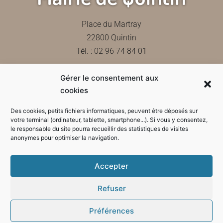
Place du Martray
22800 Quintin
Tél. : 02 96 74 84 01
Gérer le consentement aux
Contactez-nous
cookies
Des cookies, petits fichiers informatiques, peuvent être déposés sur
votre terminal (ordinateur, tablette, smartphone...). Si vous y consentez,
le responsable du site pourra recueillir des statistiques de visites
Horaires d'ouverture de la mairie
anonymes pour optimiser la navigation.
Accepter
Refuser
Préférences
Mode sombre :