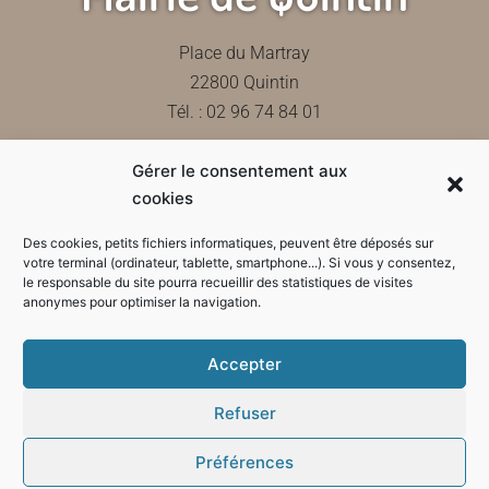
Place du Martray
22800 Quintin
Tél. : 02 96 74 84 01
Gérer le consentement aux
Contactez-nous
cookies
Des cookies, petits fichiers informatiques, peuvent être déposés sur
votre terminal (ordinateur, tablette, smartphone...). Si vous y consentez,
le responsable du site pourra recueillir des statistiques de visites
Horaires d'ouverture de la mairie
anonymes pour optimiser la navigation.
Accepter
Refuser
Préférences
Mode sombre :