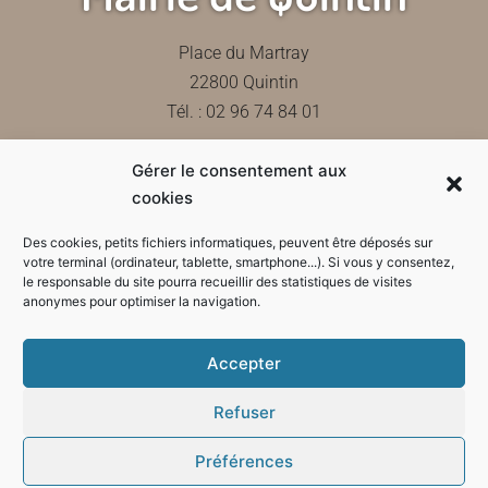
Place du Martray
22800 Quintin
Tél. : 02 96 74 84 01
Gérer le consentement aux
Contactez-nous
cookies
Des cookies, petits fichiers informatiques, peuvent être déposés sur
votre terminal (ordinateur, tablette, smartphone...). Si vous y consentez,
le responsable du site pourra recueillir des statistiques de visites
Horaires d'ouverture de la mairie
anonymes pour optimiser la navigation.
Accepter
Refuser
Préférences
Mode sombre :