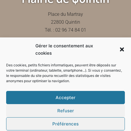
Place du Martray
22800 Quintin
Tél. : 02 96 74 84 01
Gérer le consentement aux
Contactez-nous
cookies
Des cookies, petits fichiers informatiques, peuvent être déposés sur
votre terminal (ordinateur, tablette, smartphone...). Si vous y consentez,
le responsable du site pourra recueillir des statistiques de visites
Horaires d'ouverture de la mairie
anonymes pour optimiser la navigation.
Accepter
Refuser
Préférences
Mode sombre :