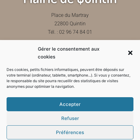
Place du Martray
22800 Quintin
Tél. : 02 96 74 84 01
Gérer le consentement aux
Contactez-nous
cookies
Des cookies, petits fichiers informatiques, peuvent être déposés sur
votre terminal (ordinateur, tablette, smartphone...). Si vous y consentez,
le responsable du site pourra recueillir des statistiques de visites
Horaires d'ouverture de la mairie
anonymes pour optimiser la navigation.
Accepter
Refuser
Préférences
Mode sombre :