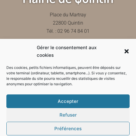
Place du Martray
22800 Quintin
Tél. : 02 96 74 84 01
Gérer le consentement aux
Contactez-nous
cookies
Des cookies, petits fichiers informatiques, peuvent être déposés sur
votre terminal (ordinateur, tablette, smartphone...). Si vous y consentez,
le responsable du site pourra recueillir des statistiques de visites
Horaires d'ouverture de la mairie
anonymes pour optimiser la navigation.
Accepter
Refuser
Préférences
Mode sombre :