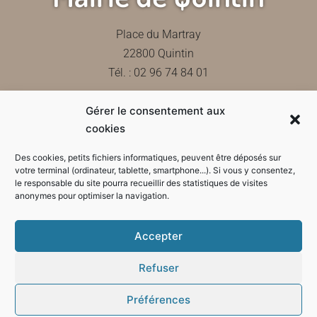
Place du Martray
22800 Quintin
Tél. : 02 96 74 84 01
Gérer le consentement aux
Contactez-nous
cookies
Des cookies, petits fichiers informatiques, peuvent être déposés sur
votre terminal (ordinateur, tablette, smartphone...). Si vous y consentez,
le responsable du site pourra recueillir des statistiques de visites
Horaires d'ouverture de la mairie
anonymes pour optimiser la navigation.
Accepter
Refuser
Préférences
Mode sombre :