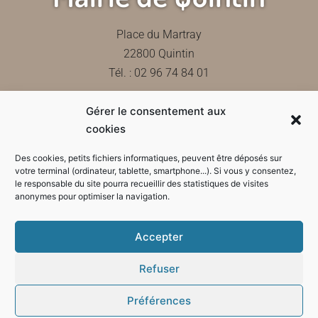
Place du Martray
22800 Quintin
Tél. : 02 96 74 84 01
Gérer le consentement aux
Contactez-nous
cookies
Des cookies, petits fichiers informatiques, peuvent être déposés sur
votre terminal (ordinateur, tablette, smartphone...). Si vous y consentez,
le responsable du site pourra recueillir des statistiques de visites
Horaires d'ouverture de la mairie
anonymes pour optimiser la navigation.
Accepter
Refuser
Préférences
Mode sombre :