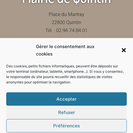
Place du Martray
22800 Quintin
Tél. : 02 96 74 84 01
Gérer le consentement aux
Contactez-nous
cookies
Des cookies, petits fichiers informatiques, peuvent être déposés sur
votre terminal (ordinateur, tablette, smartphone...). Si vous y consentez,
le responsable du site pourra recueillir des statistiques de visites
Horaires d'ouverture de la mairie
anonymes pour optimiser la navigation.
Accepter
Refuser
Préférences
Mode sombre :