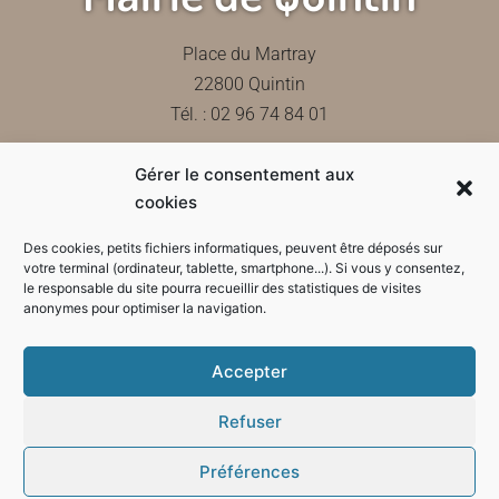
Place du Martray
22800 Quintin
Tél. : 02 96 74 84 01
Gérer le consentement aux
Contactez-nous
cookies
Des cookies, petits fichiers informatiques, peuvent être déposés sur
votre terminal (ordinateur, tablette, smartphone...). Si vous y consentez,
le responsable du site pourra recueillir des statistiques de visites
Horaires d'ouverture de la mairie
anonymes pour optimiser la navigation.
Accepter
Refuser
Préférences
Mode sombre :