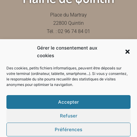
Place du Martray
22800 Quintin
Tél. : 02 96 74 84 01
Gérer le consentement aux
Contactez-nous
cookies
Des cookies, petits fichiers informatiques, peuvent être déposés sur
votre terminal (ordinateur, tablette, smartphone...). Si vous y consentez,
le responsable du site pourra recueillir des statistiques de visites
Horaires d'ouverture de la mairie
anonymes pour optimiser la navigation.
Accepter
Refuser
Préférences
Mode sombre :