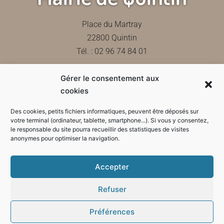
Place du Martray
22800 Quintin
Tél. : 02 96 74 84 01
Gérer le consentement aux
Contactez-nous
cookies
Des cookies, petits fichiers informatiques, peuvent être déposés sur
votre terminal (ordinateur, tablette, smartphone...). Si vous y consentez,
le responsable du site pourra recueillir des statistiques de visites
Horaires d'ouverture de la mairie
anonymes pour optimiser la navigation.
Accepter
Refuser
Préférences
Mode sombre :