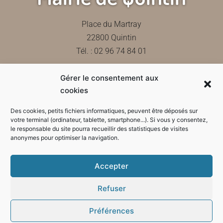
Place du Martray
22800 Quintin
Tél. : 02 96 74 84 01
Gérer le consentement aux
Contactez-nous
cookies
Des cookies, petits fichiers informatiques, peuvent être déposés sur
votre terminal (ordinateur, tablette, smartphone...). Si vous y consentez,
le responsable du site pourra recueillir des statistiques de visites
Horaires d'ouverture de la mairie
anonymes pour optimiser la navigation.
Accepter
Refuser
Préférences
Mode sombre :