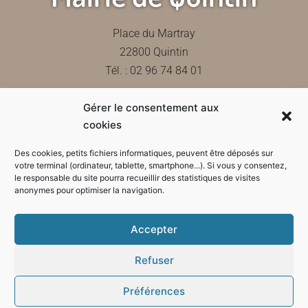
Place du Martray
22800 Quintin
Tél. : 02 96 74 84 01
Gérer le consentement aux
Contactez-nous
cookies
Des cookies, petits fichiers informatiques, peuvent être déposés sur
votre terminal (ordinateur, tablette, smartphone...). Si vous y consentez,
le responsable du site pourra recueillir des statistiques de visites
Horaires d'ouverture de la mairie
anonymes pour optimiser la navigation.
Accepter
Refuser
Préférences
Mode sombre :