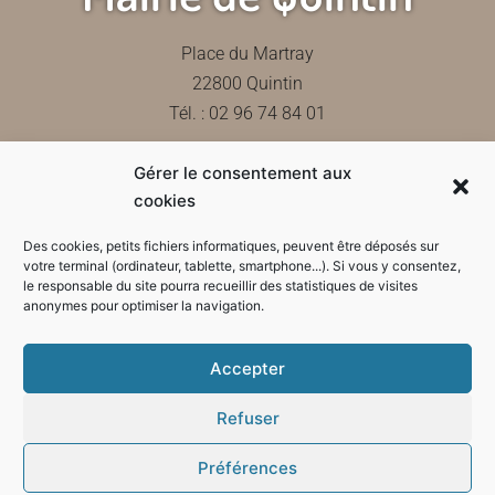
Place du Martray
22800 Quintin
Tél. : 02 96 74 84 01
Gérer le consentement aux
Contactez-nous
cookies
Des cookies, petits fichiers informatiques, peuvent être déposés sur
votre terminal (ordinateur, tablette, smartphone...). Si vous y consentez,
le responsable du site pourra recueillir des statistiques de visites
Horaires d'ouverture de la mairie
anonymes pour optimiser la navigation.
Accepter
Refuser
Préférences
Mode sombre :