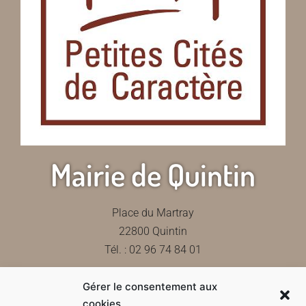
Mairie de Quintin
Place du Martray
22800 Quintin
Tél. : 02 96 74 84 01
Gérer le consentement aux
Contactez-nous
cookies