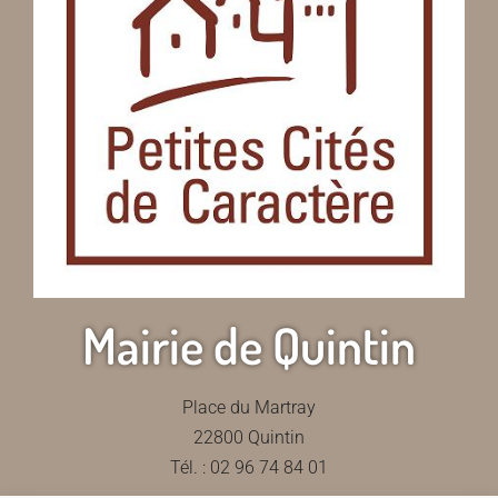
Mairie de Quintin
Place du Martray
22800 Quintin
Tél. : 02 96 74 84 01