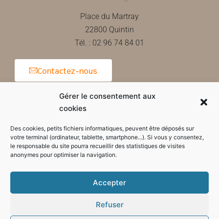
Place du Martray
22800 Quintin
Tél. : 02 96 74 84 01
Contactez-nous
Gérer le consentement aux
cookies
Horaires d'ouverture de la mairie
Des cookies, petits fichiers informatiques, peuvent être déposés sur
votre terminal (ordinateur, tablette, smartphone...). Si vous y consentez,
le responsable du site pourra recueillir des statistiques de visites
anonymes pour optimiser la navigation.
Accepter
Refuser