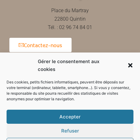
Place du Martray
22800 Quintin
Tél. : 02 96 74 84 01
Contactez-nous
Gérer le consentement aux
cookies
Horaires d'ouverture de la mairie
Des cookies, petits fichiers informatiques, peuvent être déposés sur
votre terminal (ordinateur, tablette, smartphone...). Si vous y consentez,
le responsable du site pourra recueillir des statistiques de visites
anonymes pour optimiser la navigation.
Accepter
Refuser