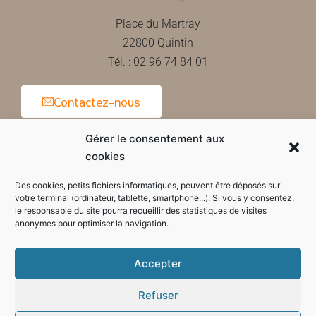
Place du Martray
22800 Quintin
Tél. : 02 96 74 84 01
Contactez-nous
Gérer le consentement aux
cookies
Horaires d'ouverture de la mairie
Des cookies, petits fichiers informatiques, peuvent être déposés sur
votre terminal (ordinateur, tablette, smartphone...). Si vous y consentez,
le responsable du site pourra recueillir des statistiques de visites
anonymes pour optimiser la navigation.
Accepter
Refuser