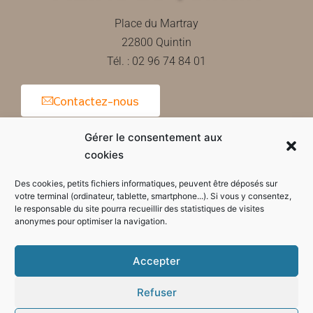
Place du Martray
22800 Quintin
Tél. : 02 96 74 84 01
Contactez-nous
Gérer le consentement aux
cookies
Horaires d'ouverture de la mairie
Des cookies, petits fichiers informatiques, peuvent être déposés sur
votre terminal (ordinateur, tablette, smartphone...). Si vous y consentez,
le responsable du site pourra recueillir des statistiques de visites
anonymes pour optimiser la navigation.
Accepter
Refuser