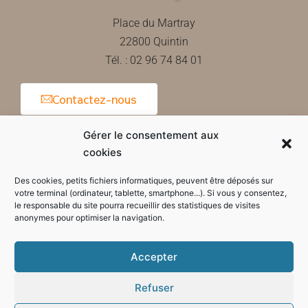
Place du Martray
22800 Quintin
Tél. : 02 96 74 84 01
Contactez-nous
Gérer le consentement aux
cookies
Horaires d'ouverture de la mairie
Des cookies, petits fichiers informatiques, peuvent être déposés sur
votre terminal (ordinateur, tablette, smartphone...). Si vous y consentez,
le responsable du site pourra recueillir des statistiques de visites
anonymes pour optimiser la navigation.
Accepter
Refuser