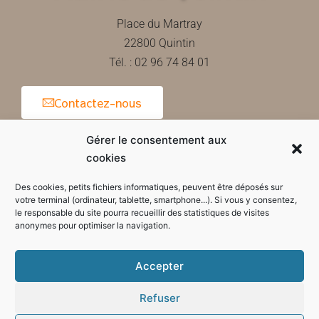
Place du Martray
22800 Quintin
Tél. : 02 96 74 84 01
Contactez-nous
Gérer le consentement aux
cookies
Horaires d'ouverture de la mairie
Des cookies, petits fichiers informatiques, peuvent être déposés sur
votre terminal (ordinateur, tablette, smartphone...). Si vous y consentez,
le responsable du site pourra recueillir des statistiques de visites
anonymes pour optimiser la navigation.
Accepter
Refuser