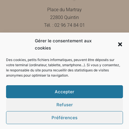
Place du Martray
22800 Quintin
Tél. : 02 96 74 84 01
Gérer le consentement aux
Contactez-nous
cookies
Des cookies, petits fichiers informatiques, peuvent être déposés sur
votre terminal (ordinateur, tablette, smartphone...). Si vous y consentez,
le responsable du site pourra recueillir des statistiques de visites
Horaires d'ouverture de la mairie
anonymes pour optimiser la navigation.
Accepter
Refuser
Préférences
Mode sombre :