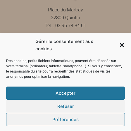
Place du Martray
22800 Quintin
Tél. : 02 96 74 84 01
Gérer le consentement aux
Contactez-nous
cookies
Des cookies, petits fichiers informatiques, peuvent être déposés sur
votre terminal (ordinateur, tablette, smartphone...). Si vous y consentez,
le responsable du site pourra recueillir des statistiques de visites
Horaires d'ouverture de la mairie
anonymes pour optimiser la navigation.
Accepter
Refuser
Préférences
Mode sombre :