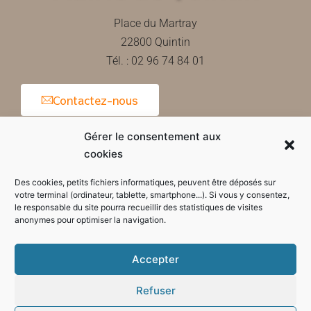
Place du Martray
22800 Quintin
Tél. : 02 96 74 84 01
Contactez-nous
Gérer le consentement aux
cookies
Horaires d'ouverture de la mairie
Des cookies, petits fichiers informatiques, peuvent être déposés sur
votre terminal (ordinateur, tablette, smartphone...). Si vous y consentez,
le responsable du site pourra recueillir des statistiques de visites
anonymes pour optimiser la navigation.
Accepter
Refuser