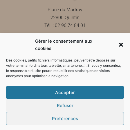
Place du Martray
22800 Quintin
Tél. : 02 96 74 84 01
Gérer le consentement aux
Contactez-nous
cookies
Des cookies, petits fichiers informatiques, peuvent être déposés sur
votre terminal (ordinateur, tablette, smartphone...). Si vous y consentez,
le responsable du site pourra recueillir des statistiques de visites
Horaires d'ouverture de la mairie
anonymes pour optimiser la navigation.
Accepter
Refuser
Préférences
Mode sombre :