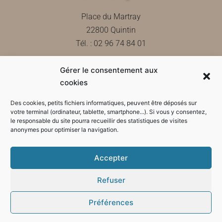
Place du Martray
22800 Quintin
Tél. : 02 96 74 84 01
Gérer le consentement aux
Contactez-nous
cookies
Des cookies, petits fichiers informatiques, peuvent être déposés sur
votre terminal (ordinateur, tablette, smartphone...). Si vous y consentez,
le responsable du site pourra recueillir des statistiques de visites
Horaires d'ouverture de la mairie
anonymes pour optimiser la navigation.
Accepter
Refuser
Préférences
Mode sombre :