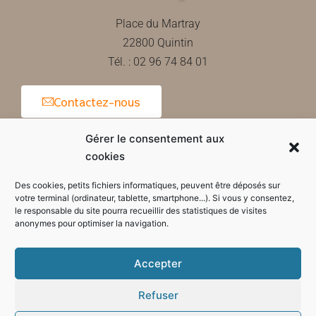
Place du Martray
22800 Quintin
Tél. : 02 96 74 84 01
Contactez-nous
Gérer le consentement aux
cookies
Horaires d'ouverture de la mairie
Des cookies, petits fichiers informatiques, peuvent être déposés sur
votre terminal (ordinateur, tablette, smartphone...). Si vous y consentez,
le responsable du site pourra recueillir des statistiques de visites
anonymes pour optimiser la navigation.
Accepter
Refuser