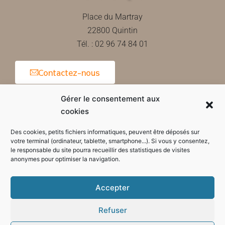
Place du Martray
22800 Quintin
Tél. : 02 96 74 84 01
Contactez-nous
Gérer le consentement aux
cookies
Horaires d'ouverture de la mairie
Des cookies, petits fichiers informatiques, peuvent être déposés sur
votre terminal (ordinateur, tablette, smartphone...). Si vous y consentez,
le responsable du site pourra recueillir des statistiques de visites
anonymes pour optimiser la navigation.
Accepter
Refuser