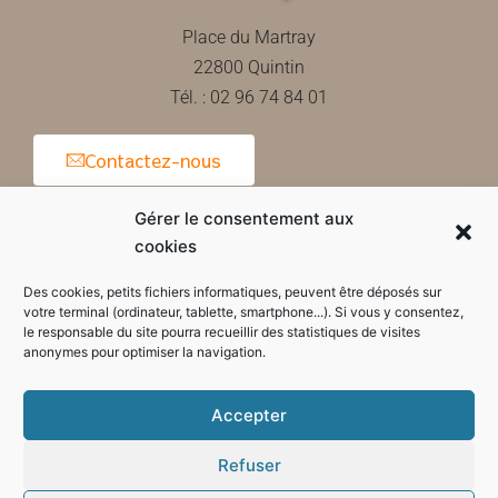
Place du Martray
22800 Quintin
Tél. : 02 96 74 84 01
Contactez-nous
Gérer le consentement aux
cookies
Horaires d'ouverture de la mairie
Des cookies, petits fichiers informatiques, peuvent être déposés sur
votre terminal (ordinateur, tablette, smartphone...). Si vous y consentez,
le responsable du site pourra recueillir des statistiques de visites
anonymes pour optimiser la navigation.
Accepter
Refuser