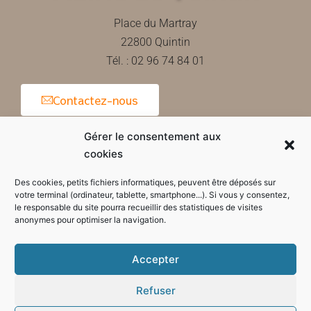
Place du Martray
22800 Quintin
Tél. : 02 96 74 84 01
Contactez-nous
Gérer le consentement aux
cookies
Horaires d'ouverture de la mairie
Des cookies, petits fichiers informatiques, peuvent être déposés sur
votre terminal (ordinateur, tablette, smartphone...). Si vous y consentez,
le responsable du site pourra recueillir des statistiques de visites
anonymes pour optimiser la navigation.
Accepter
Refuser