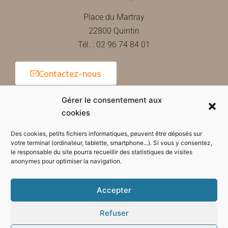
Place du Martray
22800 Quintin
Tél. : 02 96 74 84 01
Contactez-nous
Gérer le consentement aux
cookies
Horaires d'ouverture de la mairie
Des cookies, petits fichiers informatiques, peuvent être déposés sur
votre terminal (ordinateur, tablette, smartphone...). Si vous y consentez,
le responsable du site pourra recueillir des statistiques de visites
anonymes pour optimiser la navigation.
Accepter
Refuser