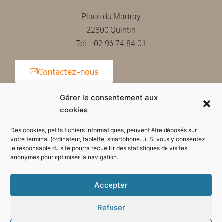
Place du Martray
22800 Quintin
Tél. : 02 96 74 84 01
Contactez-nous
Gérer le consentement aux
cookies
Horaires d'ouverture de la mairie
Des cookies, petits fichiers informatiques, peuvent être déposés sur
votre terminal (ordinateur, tablette, smartphone...). Si vous y consentez,
le responsable du site pourra recueillir des statistiques de visites
anonymes pour optimiser la navigation.
Accepter
Refuser