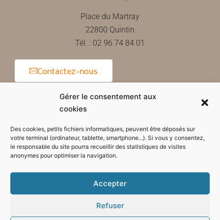
Place du Martray
22800 Quintin
Tél. : 02 96 74 84 01
Contactez-nous
Gérer le consentement aux
cookies
Horaires d'ouverture de la mairie
Des cookies, petits fichiers informatiques, peuvent être déposés sur
votre terminal (ordinateur, tablette, smartphone...). Si vous y consentez,
le responsable du site pourra recueillir des statistiques de visites
anonymes pour optimiser la navigation.
Accepter
Refuser