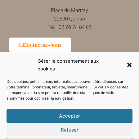
Place du Martray
22800 Quintin
Tél. : 02 96 74 84 01
Contactez-nous
Gérer le consentement aux
cookies
Horaires d'ouverture de la mairie
Des cookies, petits fichiers informatiques, peuvent être déposés sur
votre terminal (ordinateur, tablette, smartphone...). Si vous y consentez,
le responsable du site pourra recueillir des statistiques de visites
anonymes pour optimiser la navigation.
Accepter
Refuser