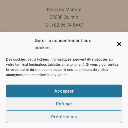
Place du Martray
22800 Quintin
Tél. : 02 96 74 84 01
Gérer le consentement aux
Contactez-nous
cookies
Des cookies, petits fichiers informatiques, peuvent être déposés sur
votre terminal (ordinateur, tablette, smartphone...). Si vous y consentez,
le responsable du site pourra recueillir des statistiques de visites
Horaires d'ouverture de la mairie
anonymes pour optimiser la navigation.
Accepter
Refuser
Préférences
Mode sombre :