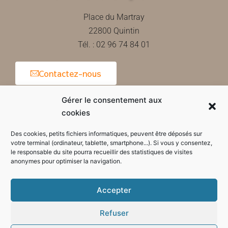
Place du Martray
22800 Quintin
Tél. : 02 96 74 84 01
Contactez-nous
Gérer le consentement aux
cookies
Horaires d'ouverture de la mairie
Des cookies, petits fichiers informatiques, peuvent être déposés sur
votre terminal (ordinateur, tablette, smartphone...). Si vous y consentez,
le responsable du site pourra recueillir des statistiques de visites
anonymes pour optimiser la navigation.
Accepter
Refuser