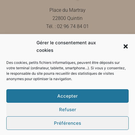
Place du Martray
22800 Quintin
Tél. : 02 96 74 84 01
Gérer le consentement aux
Contactez-nous
cookies
Des cookies, petits fichiers informatiques, peuvent être déposés sur
votre terminal (ordinateur, tablette, smartphone...). Si vous y consentez,
le responsable du site pourra recueillir des statistiques de visites
Horaires d'ouverture de la mairie
anonymes pour optimiser la navigation.
Accepter
Refuser
Préférences
Mode sombre :