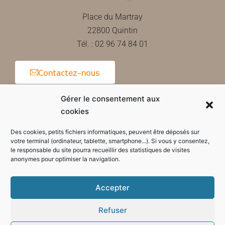
Place du Martray
22800 Quintin
Tél. : 02 96 74 84 01
Contactez-nous
Gérer le consentement aux
cookies
Horaires d'ouverture de la mairie
Des cookies, petits fichiers informatiques, peuvent être déposés sur
votre terminal (ordinateur, tablette, smartphone...). Si vous y consentez,
le responsable du site pourra recueillir des statistiques de visites
anonymes pour optimiser la navigation.
Accepter
Refuser