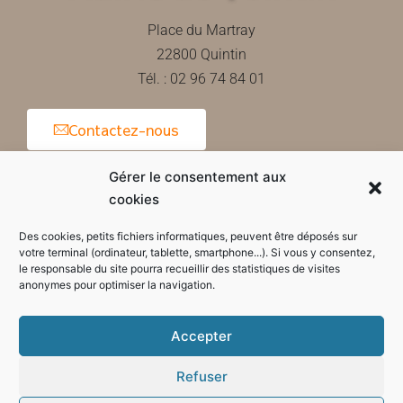
Place du Martray
22800 Quintin
Tél. : 02 96 74 84 01
Contactez-nous
Gérer le consentement aux
cookies
Horaires d'ouverture de la mairie
Des cookies, petits fichiers informatiques, peuvent être déposés sur
votre terminal (ordinateur, tablette, smartphone...). Si vous y consentez,
le responsable du site pourra recueillir des statistiques de visites
anonymes pour optimiser la navigation.
Accepter
Refuser