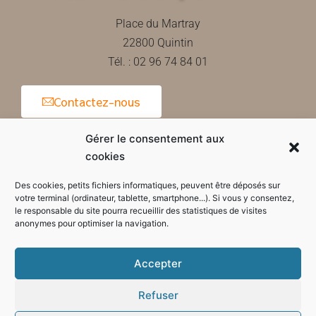
Place du Martray
22800 Quintin
Tél. : 02 96 74 84 01
Contactez-nous
Gérer le consentement aux
cookies
Horaires d'ouverture de la mairie
Des cookies, petits fichiers informatiques, peuvent être déposés sur
votre terminal (ordinateur, tablette, smartphone...). Si vous y consentez,
le responsable du site pourra recueillir des statistiques de visites
anonymes pour optimiser la navigation.
Accepter
Refuser