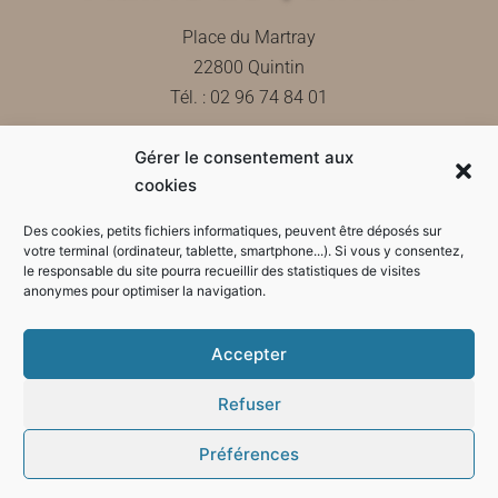
Place du Martray
22800 Quintin
Tél. : 02 96 74 84 01
Gérer le consentement aux
Contactez-nous
cookies
Des cookies, petits fichiers informatiques, peuvent être déposés sur
votre terminal (ordinateur, tablette, smartphone...). Si vous y consentez,
le responsable du site pourra recueillir des statistiques de visites
Horaires d'ouverture de la mairie
anonymes pour optimiser la navigation.
Accepter
Refuser
Préférences
Mode sombre :