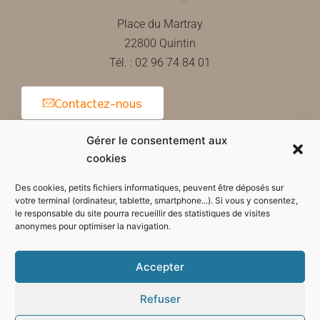
Place du Martray
22800 Quintin
Tél. : 02 96 74 84 01
Contactez-nous
Gérer le consentement aux
cookies
Horaires d'ouverture de la mairie
Des cookies, petits fichiers informatiques, peuvent être déposés sur
votre terminal (ordinateur, tablette, smartphone...). Si vous y consentez,
le responsable du site pourra recueillir des statistiques de visites
anonymes pour optimiser la navigation.
Accepter
Refuser